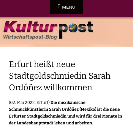
Skip
MENU
to
content
DER KULTURBLOG DER WIRTSCHAFTSPOST-ONLINE
KULTURPOST
Erfurt heißt neue
Stadtgoldschmiedin Sarah
Ordóñez willkommen
(02. Mai 2022, Erfurt)
Die mexikanische
Schmuckkünstlerin Sarah Ordóñez (Mexiko) ist die neue
Erfurter Stadtgoldschmiedin und wird für drei Monate in
der Landeshauptstadt leben und arbeiten
.