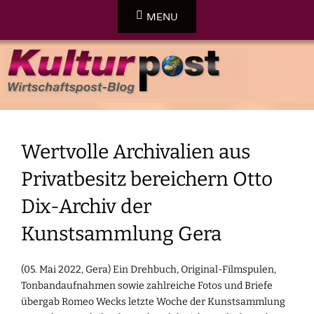
Skip
MENU
to
content
DER KULTURBLOG DER WIRTSCHAFTSPOST-ONLINE
KULTURPOST
Wertvolle Archivalien aus
Privatbesitz bereichern Otto
Dix-Archiv der
Kunstsammlung Gera
(05. Mai 2022, Gera) Ein Drehbuch, Original-Filmspulen,
Tonbandaufnahmen sowie zahlreiche Fotos und Briefe
übergab Romeo Wecks letzte Woche der Kunstsammlung